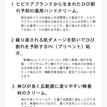
1
ヒビケアブランドから生まれたひび割
れ予防の薬用ハンドクリーム。
株式会社ナリス化粧品と共同開発した製品です。ヒビケ
アブランドがひび割れの起きるメカニズムを科学して開
発した薬用ハンドクリームです。繰り返される肌ダメー
ジを防いで、ひび割れを予防します。
2
繰り返される肌ダメージを防いでひび
割れを予防するPV（プリベント）処
方。
「酢酸DL-α-トコフェロール」が肌に浸透し血行を促
進、「グリチルレチン酸ステアリル」が肌あれの原因と
なる炎症を防ぎ、ヒアルロン酸や濃グリセリン、ローズ
ヒップ油などの「機能性保湿成分」配合でうるおいを与
えます。
3
伸びが良く広範囲に塗りやすい無香
料のクリーム。
伸びの良いクリームで、少量で広範囲に塗ることができ
ます。無香料タイプなので、香りが苦手という方にもお