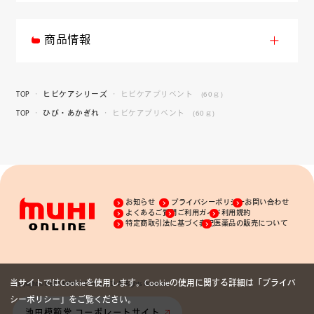
商品情報
TOP
ヒビケアシリーズ
ヒビケアプリベント (60ｇ)
TOP
ひび・あかぎれ
ヒビケアプリベント (60ｇ)
お知らせ
プライバシーポリシー
お問い合わせ
よくあるご質問
ご利用ガイド
利用規約
特定商取引法に基づく表記
医薬品の販売について
当サイトではCookieを使用します。Cookieの使用に関する詳細は「
プライバ
Copyright © IKEDA MOHANDO CO., LTD. All Rights Reserved.
シーポリシー
」をご覧ください。
池田模範堂 コーポレートサイト