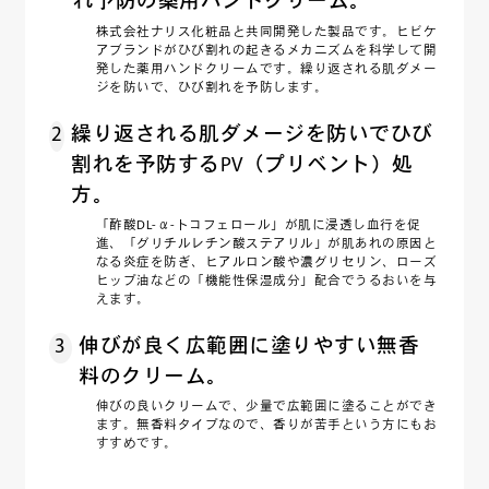
れ予防の薬用ハンドクリーム。
株式会社ナリス化粧品と共同開発した製品です。ヒビケ
アブランドがひび割れの起きるメカニズムを科学して開
発した薬用ハンドクリームです。繰り返される肌ダメー
ジを防いで、ひび割れを予防します。
2
繰り返される肌ダメージを防いでひび
割れを予防するPV（プリベント）処
方。
「酢酸DL-α-トコフェロール」が肌に浸透し血行を促
進、「グリチルレチン酸ステアリル」が肌あれの原因と
なる炎症を防ぎ、ヒアルロン酸や濃グリセリン、ローズ
ヒップ油などの「機能性保湿成分」配合でうるおいを与
えます。
3
伸びが良く広範囲に塗りやすい無香
料のクリーム。
伸びの良いクリームで、少量で広範囲に塗ることができ
ます。無香料タイプなので、香りが苦手という方にもお
すすめです。