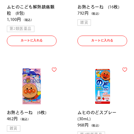
ムヒのこども解熱鎮痛顆
お熱とろーね (16枚)
粒 (8包)
792円
（税込）
1,100円
（税込）
雑貨
第2類医薬品
カートに入れる
カートに入れる
お熱とろーね (6枚)
ムヒののどスプレー
462円
(30mL)
（税込）
968円
（税込）
雑貨