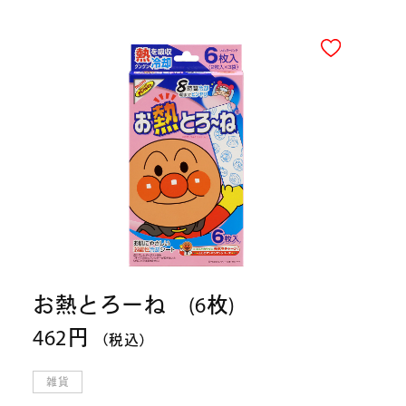
お熱とろーね (6枚)
462円
（税込）
雑貨