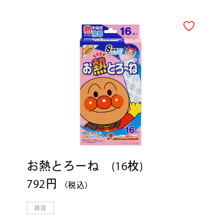
お熱とろーね (16枚)
792円
（税込）
雑貨