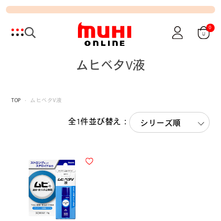
0
ムヒベタV液
TOP
ムヒベタV液
全1件
並び替え：