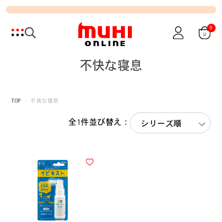
0
不快な寝息
TOP
不快な寝息
全1件
並び替え：