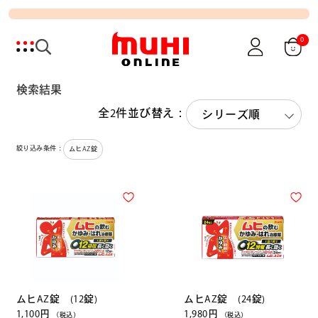
0
検索結果
全2件
並び替え：
絞り込み条件：
ムヒAZ錠
ムヒAZ錠 (12錠)
ムヒAZ錠 (24錠)
1,100円
1,980円
（税込）
（税込）